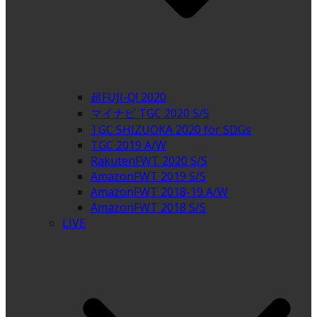
超FUJI-Q! 2020
マイナビ TGC 2020 S/S
TGC SHIZUOKA 2020 for SDGs
TGC 2019 A/W
RakutenFWT 2020 S/S
AmazonFWT 2019 S/S
AmazonFWT 2018-19 A/W
AmazonFWT 2018 S/S
LIVE