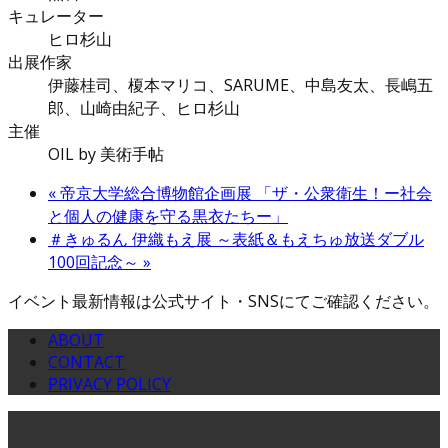
キュレーター
ヒロ杉山
出展作家
伊藤桂司、榎本マリコ、SARUME、中島友太、長嶋五
郎、山崎由紀子、ヒロ杉山
主催
OIL by 美術手帖
«
帝京大学総合博物館企画展 「ザ・公衆衛生！ー社会
と個人の健康を守る黒衣たちー」
＃きゅるん 伊織もえ展 ～表紙＆もえちゅ放送ダブル
100回記念～
»
イベント最新情報は公式サイト・SNSにてご確認ください。
ABOUT
CONTACT
PRIVACY POLICY