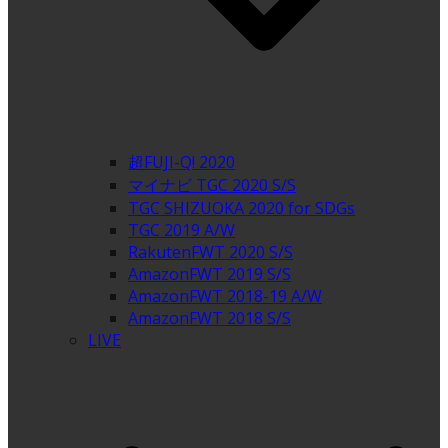
超FUJI-Q! 2020
マイナビ TGC 2020 S/S
TGC SHIZUOKA 2020 for SDGs
TGC 2019 A/W
RakutenFWT 2020 S/S
AmazonFWT 2019 S/S
AmazonFWT 2018-19 A/W
AmazonFWT 2018 S/S
LIVE