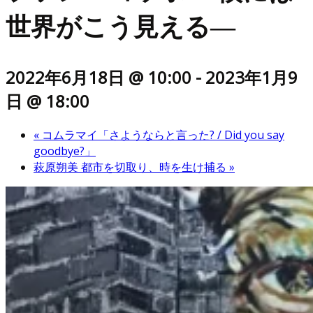
世界がこう見える―
2022年6月18日 @ 10:00
-
2023年1月9
日 @ 18:00
«
コムラマイ「さようならと言った? / Did you say
goodbye?」
萩原朔美 都市を切取り、時を生け捕る
»