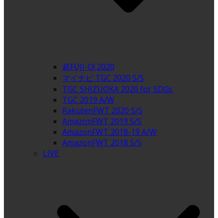
超FUJI-Q! 2020
マイナビ TGC 2020 S/S
TGC SHIZUOKA 2020 for SDGs
TGC 2019 A/W
RakutenFWT 2020 S/S
AmazonFWT 2019 S/S
AmazonFWT 2018-19 A/W
AmazonFWT 2018 S/S
LIVE