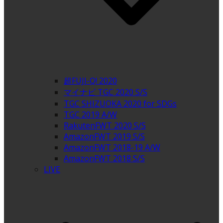
超FUJI-Q! 2020
マイナビ TGC 2020 S/S
TGC SHIZUOKA 2020 for SDGs
TGC 2019 A/W
RakutenFWT 2020 S/S
AmazonFWT 2019 S/S
AmazonFWT 2018-19 A/W
AmazonFWT 2018 S/S
LIVE