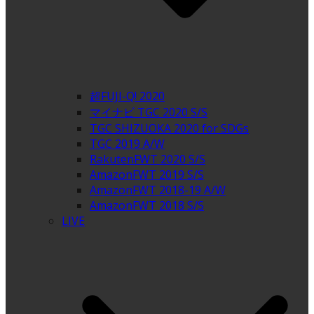
超FUJI-Q! 2020
マイナビ TGC 2020 S/S
TGC SHIZUOKA 2020 for SDGs
TGC 2019 A/W
RakutenFWT 2020 S/S
AmazonFWT 2019 S/S
AmazonFWT 2018-19 A/W
AmazonFWT 2018 S/S
LIVE