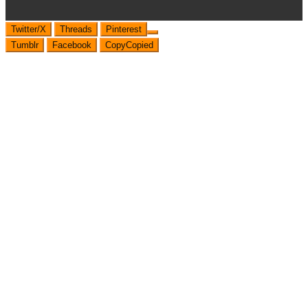
Twitter/X
Threads
Pinterest
Tumblr
Facebook
Copy
Copied