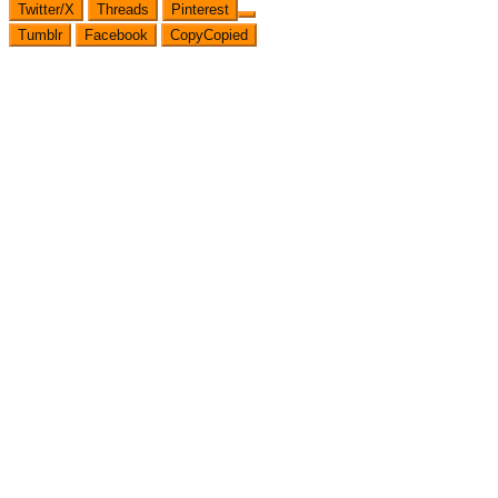
Twitter/X
Threads
Pinterest
Tumblr
Facebook
Copy
Copied