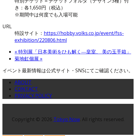
特別チケット＝チケットフォルダ（デザイン3種）付
き：各1,650円（税込）
※期間中は何度でも入場可能
URL
特設サイト：
https://hobby.volks.co.jp/event/fss-
exhibition/220806.html
«
特別展「日本美術をひも解く―皇室、 美の玉手箱」
菊地虹個展
»
イベント最新情報は公式サイト・SNSにてご確認ください。
ABOUT
CONTACT
PRIVACY POLICY
Copyright © 2026
Tokyo Now
. All rights reserved.