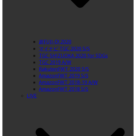
超FUJI-Q! 2020
マイナビ TGC 2020 S/S
TGC SHIZUOKA 2020 for SDGs
TGC 2019 A/W
RakutenFWT 2020 S/S
AmazonFWT 2019 S/S
AmazonFWT 2018-19 A/W
AmazonFWT 2018 S/S
LIVE