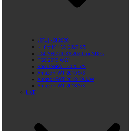
超FUJI-Q! 2020
マイナビ TGC 2020 S/S
TGC SHIZUOKA 2020 for SDGs
TGC 2019 A/W
RakutenFWT 2020 S/S
AmazonFWT 2019 S/S
AmazonFWT 2018-19 A/W
AmazonFWT 2018 S/S
LIVE