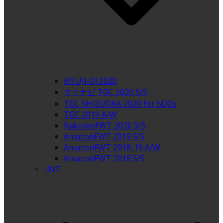
超FUJI-Q! 2020
マイナビ TGC 2020 S/S
TGC SHIZUOKA 2020 for SDGs
TGC 2019 A/W
RakutenFWT 2020 S/S
AmazonFWT 2019 S/S
AmazonFWT 2018-19 A/W
AmazonFWT 2018 S/S
LIVE