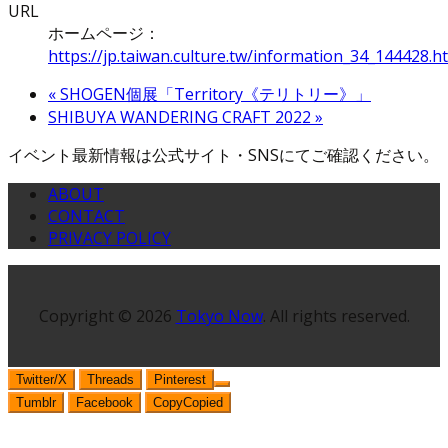
URL
ホームページ：
https://jp.taiwan.culture.tw/information_34_144428.h
«
SHOGEN個展「Territory《テリトリー》」
SHIBUYA WANDERING CRAFT 2022
»
イベント最新情報は公式サイト・SNSにてご確認ください。
ABOUT
CONTACT
PRIVACY POLICY
Copyright © 2026
Tokyo Now
. All rights reserved.
Twitter/X
Threads
Pinterest
Tumblr
Facebook
Copy
Copied