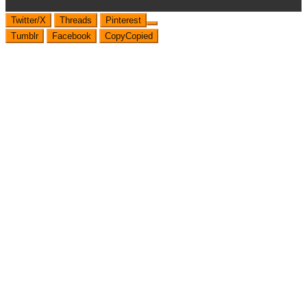
Twitter/X
Threads
Pinterest
Tumblr
Facebook
Copy
Copied