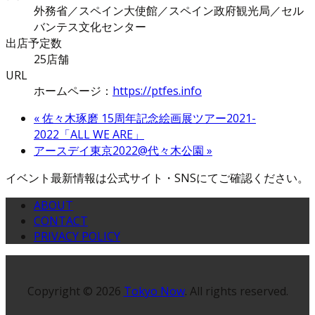
外務省／スペイン大使館／スペイン政府観光局／セル
バンテス文化センター
出店予定数
25店舗
URL
ホームページ：
https://ptfes.info
«
佐々木琢磨 15周年記念絵画展ツアー2021-
2022「ALL WE ARE」
アースデイ東京2022@代々木公園
»
イベント最新情報は公式サイト・SNSにてご確認ください。
ABOUT
CONTACT
PRIVACY POLICY
Copyright © 2026
Tokyo Now
. All rights reserved.