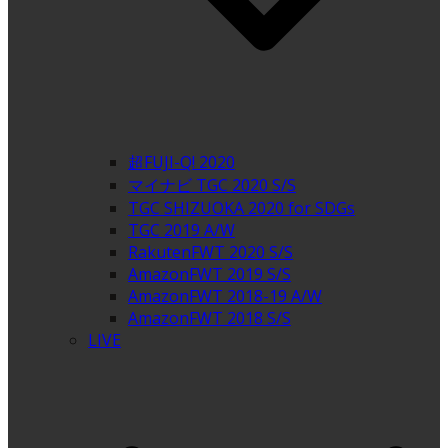
超FUJI-Q! 2020
マイナビ TGC 2020 S/S
TGC SHIZUOKA 2020 for SDGs
TGC 2019 A/W
RakutenFWT 2020 S/S
AmazonFWT 2019 S/S
AmazonFWT 2018-19 A/W
AmazonFWT 2018 S/S
LIVE