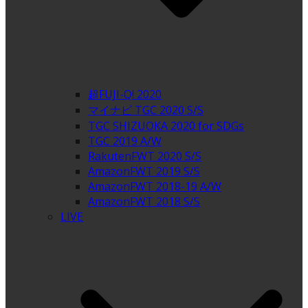
超FUJI-Q! 2020
マイナビ TGC 2020 S/S
TGC SHIZUOKA 2020 for SDGs
TGC 2019 A/W
RakutenFWT 2020 S/S
AmazonFWT 2019 S/S
AmazonFWT 2018-19 A/W
AmazonFWT 2018 S/S
LIVE