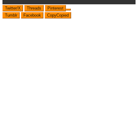
Twitter/X
Threads
Pinterest
Tumblr
Facebook
Copy
Copied