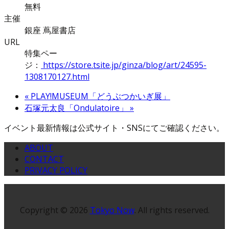
無料
主催
銀座 蔦屋書店
URL
特集ペー
ジ：
https://store.tsite.jp/ginza/blog/art/24595-
1308170127.html
«
PLAY!MUSEUM「どうぶつかいぎ展」
石塚元太良「Ondulatoire」
»
イベント最新情報は公式サイト・SNSにてご確認ください。
ABOUT
CONTACT
PRIVACY POLICY
Copyright © 2026
Tokyo Now
. All rights reserved.