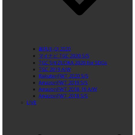
超FUJI-Q! 2020
マイナビ TGC 2020 S/S
TGC SHIZUOKA 2020 for SDGs
TGC 2019 A/W
RakutenFWT 2020 S/S
AmazonFWT 2019 S/S
AmazonFWT 2018-19 A/W
AmazonFWT 2018 S/S
LIVE