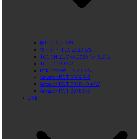
超FUJI-Q! 2020
マイナビ TGC 2020 S/S
TGC SHIZUOKA 2020 for SDGs
TGC 2019 A/W
RakutenFWT 2020 S/S
AmazonFWT 2019 S/S
AmazonFWT 2018-19 A/W
AmazonFWT 2018 S/S
LIVE