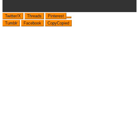
Twitter/X
Threads
Pinterest
Tumblr
Facebook
Copy
Copied