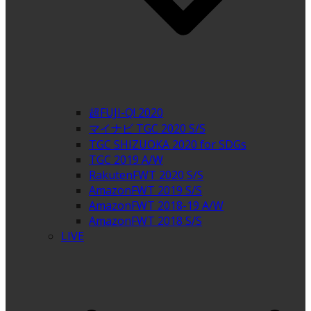
超FUJI-Q! 2020
マイナビ TGC 2020 S/S
TGC SHIZUOKA 2020 for SDGs
TGC 2019 A/W
RakutenFWT 2020 S/S
AmazonFWT 2019 S/S
AmazonFWT 2018-19 A/W
AmazonFWT 2018 S/S
LIVE