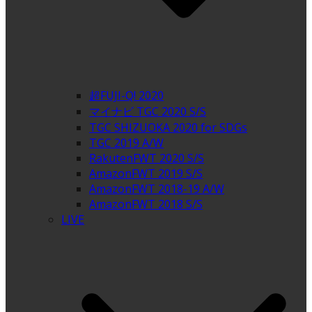
超FUJI-Q! 2020
マイナビ TGC 2020 S/S
TGC SHIZUOKA 2020 for SDGs
TGC 2019 A/W
RakutenFWT 2020 S/S
AmazonFWT 2019 S/S
AmazonFWT 2018-19 A/W
AmazonFWT 2018 S/S
LIVE