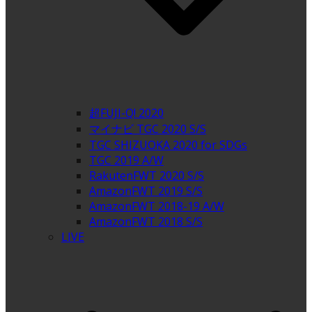
超FUJI-Q! 2020
マイナビ TGC 2020 S/S
TGC SHIZUOKA 2020 for SDGs
TGC 2019 A/W
RakutenFWT 2020 S/S
AmazonFWT 2019 S/S
AmazonFWT 2018-19 A/W
AmazonFWT 2018 S/S
LIVE