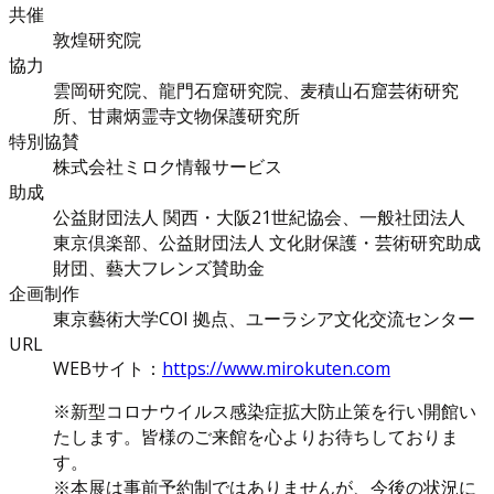
共催
敦煌研究院
協力
雲岡研究院、龍門石窟研究院、麦積山石窟芸術研究
所、甘粛炳霊寺文物保護研究所
特別協賛
株式会社ミロク情報サービス
助成
公益財団法人 関西・大阪21世紀協会、一般社団法人
東京倶楽部、公益財団法人 文化財保護・芸術研究助成
財団、藝大フレンズ賛助金
企画制作
東京藝術大学COI 拠点、ユーラシア文化交流センター
URL
WEBサイト：
https://www.mirokuten.com
※新型コロナウイルス感染症拡大防止策を行い開館い
たします。皆様のご来館を心よりお待ちしておりま
す。
※本展は事前予約制ではありませんが、今後の状況に