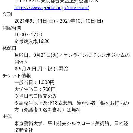
〒110-8714 東京都台東区上野公園12-8
https://www.geidai.ac.jp/museum/
会期
2021年9月11日(土)～2021年10月10日(日)
開館時間
10:00～17:00
※最終入場16:30
休館日
月曜日、9月21日(火)＜オンラインにてシンポジウムの
開催＞
※9月20日(月・祝)は開館
チケット情報
一般当日：1,000円
大学生当日：700円
※当日窓口販売のみ
※高校生以下及び18歳未満、障がい者手帳をお持ちの
方（介護者１名を含む）は無料
主催
東京藝術大学、平山郁夫シルクロード美術館、日本経
済新聞社