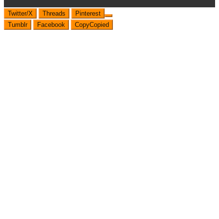
Twitter/X
Threads
Pinterest
Tumblr
Facebook
Copy
Copied