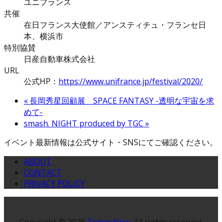
ユニフランス
共催
在日フランス大使館／アンスティチュ・フランセ日
本、横浜市
特別協賛
日産自動車株式会社
URL
公式HP：
https://www.unifrance.jp/festival/2020/
«
長岡秀星回顧展 SPACE FANTASY -透明な宇宙を求
めて-
smash. NIGHT produced by TGC
»
イベント最新情報は公式サイト・SNSにてご確認ください。
ABOUT
CONTACT
PRIVACY POLICY
Copyright © 2026
Tokyo Now
. All rights reserved.